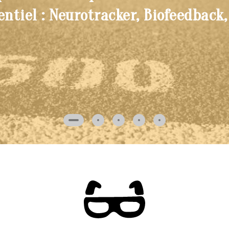
entiel : Neurotracker, Biofeedback,