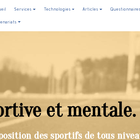
ueil
Services
Technologies
Articles
Questionnaire
tenariats
rtive et mentale.
osition des sportifs de tous nivea