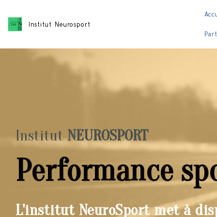
Acc
Institut Neurosport
Par
Institut
NEUROSPORT
Performance spo
L'institut NeuroSport met à disp