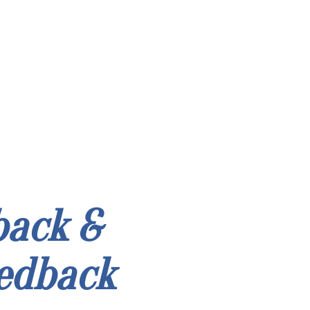
back &
edback