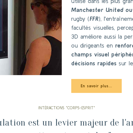
Utilisé dans les plus gra
Manchester United ou
rugby (
FFR
), l'entraîne
facultés visuelles, perc
3D améliore aussi la per
ou dirigeants en
renfor
champs visuel périphér
décisions rapides
sur le
En savoir plus...
INTÉRACTIONS "CORPS-ESPRIT"
ulation est un levier majeur de l